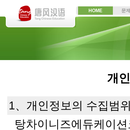
HOME
문
개인
1、개인정보의 수집범
탕차이니즈에듀케이션코